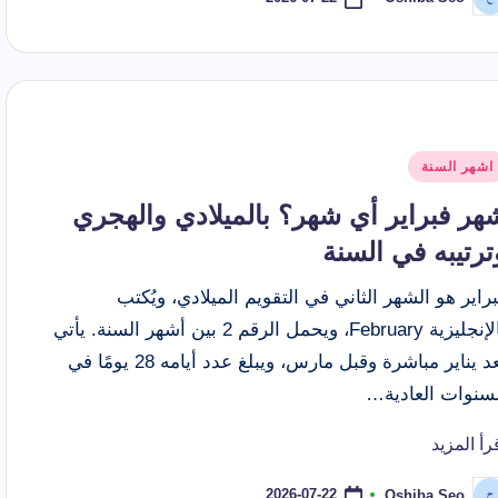
ّ
نشر
اسطة
شر
اشهر السنة
ي
هر فبراير أي شهر؟ بالميلادي والهجري
ترتيبه في السنة
راير هو الشهر الثاني في التقويم الميلادي، ويُكتب
بالإنجليزية February، ويحمل الرقم 2 بين أشهر السنة. يأتي
بعد يناير مباشرة وقبل مارس، ويبلغ عدد أيامه 28 يومًا في
لسنوات العادية…
رأ المزيد
2026-07-22
Oshiba Seo