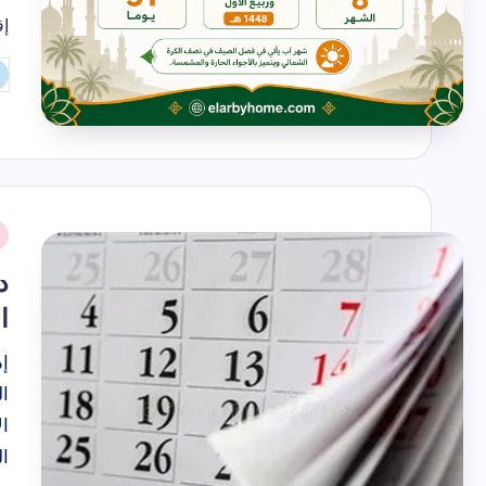
إق
تم
ال
بو
نُ
ف
ا
ال
ال
ا