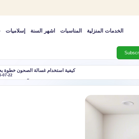
الخدمات المنزلية
المناسبات
اشهر السنة
إسلاميات
خ
كيفية استخدام غسالة الصحون خطوة ب
6-07-22
شهر آب اي شهر؟ ترت
مل فجأة وكيفية القضاء عليه
دليل اجازات شهر مارس 2027 في الدول العربية: أهم العطلات الرسمية ومواعيدها
2026-07-22
 شهر مارس رقم كم في التقويم الميلادي وعدد أيامه
شهر فبر
2026-07-22
رتيب شهر نوفمبر في التقويم الميلادي
شهر اكتوبر اي شهر؟
2026-07-22
2026-07-22
2026 وأحدثها
اغسطس اي شهر؟ بالميلادي والهجري 
2026-07-22
لنبوية | أفضل 10 أدعية
أسباب ضعف تبريد المكيف وكيف 