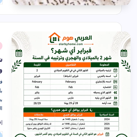
تم
ال
بو
نُ
ف
ش
و
فب
ا
إق