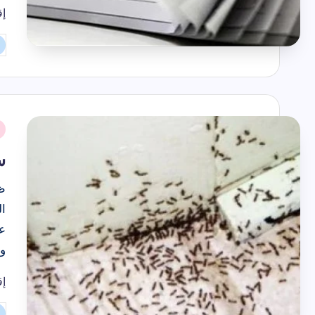
إق
تم
ال
بو
نُ
ف
س
ظ
ال
عن
و
إق