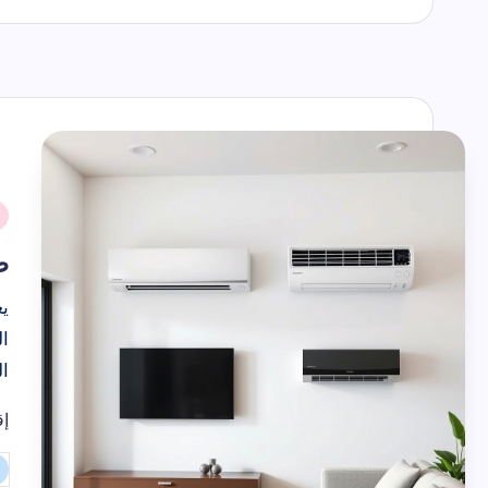
حك
حكمة اليوم ق
اسماء الاشهر 
الأشهر الهجرية بالترتيب والارقام
2026-07-22
ك
نُ
ف
ط
يع
ا
ال
إق
حل مشكلة ت
تم