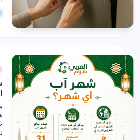
شهر تموز
تم
ال
بو
نُ
ف
ش
ا
ي
ش
ح
ل