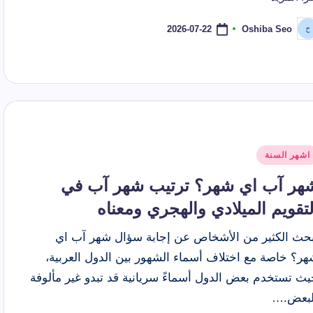
 أي شهر؟ ترتيبه في السنة وأصل التسمية وعدد أيامه
الشهور ا
2026-07-21
2026-07-22
Oshiba Seo
ّ
موعد إجازة عيد الأضحى 2026 للقطاع الحكومي والخاص والبنوك
نشر
اسطة
شر
اشهر السنة
ي
هر آب اي شهر؟ ترتيب شهر آب في
لتقويم الميلادي والهجري ومعناه
بحث الكثير من الأشخاص عن إجابة سؤال شهر آب اي
هر؟ خاصة مع اختلاف أسماء الشهور بين الدول العربية،
يث تستخدم بعض الدول أسماءً سريانية قد تبدو غير مألوفة
لبعض.…