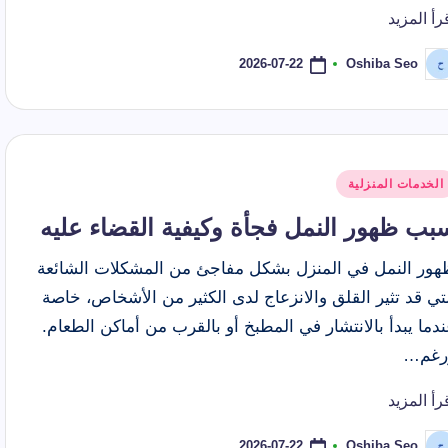
رأ المزيد
2026-07-22
Oshiba Seo
ّ
نشر
اسطة
شر
الخدمات المنزلية
ي
بب ظهور النمل فجأة وكيفية القضاء عليه
هور النمل في المنزل بشكل مفاجئ من المشكلات الشائعة
تي قد تثير القلق والانزعاج لدى الكثير من الأشخاص، خاصة
دما يبدأ بالانتشار في المطبخ أو بالقرب من أماكن الطعام.
رغم…
رأ المزيد
2026-07-22
Oshiba Seo