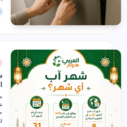
شهر تموز
تم
ال
بو
نُ
ف
ش
ا
ي
ش
ح
ل