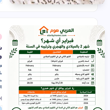
تم
ال
بو
نُ
ف
ش
و
فب
ا
إق