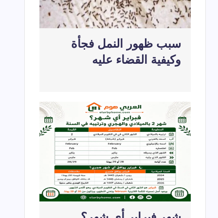
سبب ظهور النمل فجأة
وكيفية القضاء عليه
شهر فبراير أي شهر؟