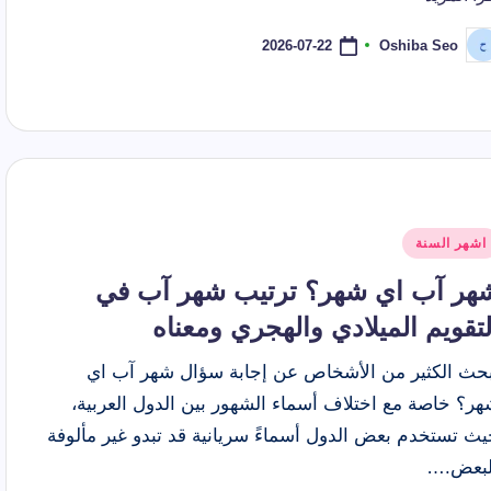
 أي شهر؟ ترتيبه في السنة وأصل التسمية وعدد أيامه
الشهور ا
2026-07-21
2026-07-22
Oshiba Seo
ّ
موعد إجازة عيد الأضحى 2026 للقطاع الحكومي والخاص والبنوك
نشر
اسطة
شر
اشهر السنة
ي
هر آب اي شهر؟ ترتيب شهر آب في
لتقويم الميلادي والهجري ومعناه
بحث الكثير من الأشخاص عن إجابة سؤال شهر آب اي
هر؟ خاصة مع اختلاف أسماء الشهور بين الدول العربية،
يث تستخدم بعض الدول أسماءً سريانية قد تبدو غير مألوفة
لبعض.…