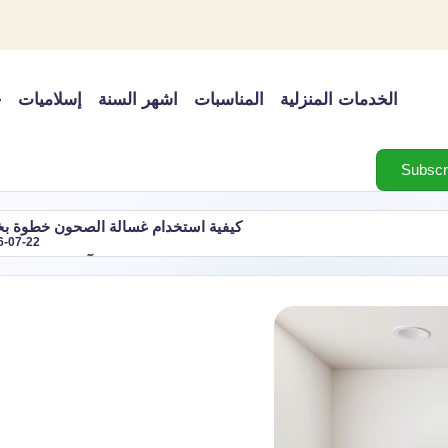
الخدمات المنزلية
المناسبات
اشهر السنة
إسلاميات
خ
كيفية استخدام غسالة الصحون خطوة ب
6-07-22
شهر آب اي شهر؟ ترت
مل فجأة وكيفية القضاء عليه
دليل اجازات شهر مارس 2027 في الدول العربية: أهم العطلات الرسمية ومواعيدها
2026-07-22
 شهر مارس رقم كم في التقويم الميلادي وعدد أيامه
شهر فبر
2026-07-22
رتيب شهر نوفمبر في التقويم الميلادي
شهر اكتوبر اي شهر؟
2026-07-22
2026-07-22
2026 وأحدثها
اغسطس اي شهر؟ بالميلادي والهجري 
2026-07-22
لنبوية | أفضل 10 أدعية
أسباب ضعف تبريد المكيف وكيف 