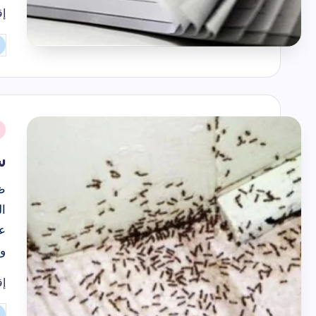
إق
تم
ال
بو
نُ
ف
س
ظ
ال
عن
و
إق