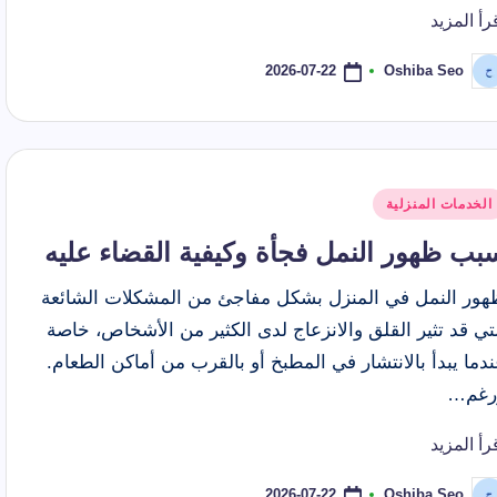
رأ المزيد
2026-07-22
Oshiba Seo
ّ
نشر
اسطة
شر
الخدمات المنزلية
ي
بب ظهور النمل فجأة وكيفية القضاء عليه
هور النمل في المنزل بشكل مفاجئ من المشكلات الشائعة
تي قد تثير القلق والانزعاج لدى الكثير من الأشخاص، خاصة
دما يبدأ بالانتشار في المطبخ أو بالقرب من أماكن الطعام.
رغم…
رأ المزيد
2026-07-22
Oshiba Seo