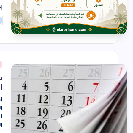
إق
تم
ال
بو
نُ
ف
ا
ال
ال
ا