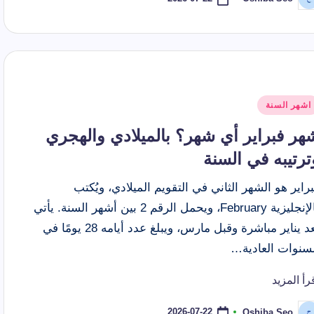
ّ
نشر
اسطة
شر
اشهر السنة
ي
هر فبراير أي شهر؟ بالميلادي والهجري
ترتيبه في السنة
راير هو الشهر الثاني في التقويم الميلادي، ويُكتب
بالإنجليزية February، ويحمل الرقم 2 بين أشهر السنة. يأتي
بعد يناير مباشرة وقبل مارس، ويبلغ عدد أيامه 28 يومًا في
لسنوات العادية…
رأ المزيد
2026-07-22
Oshiba Seo