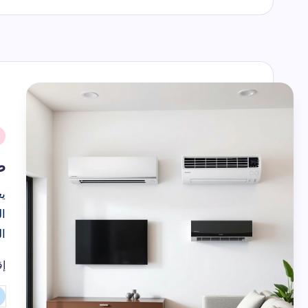
حك
حكمة اليوم ق
اسماء الاشهر 
الأشهر الهجرية بالترتيب والارقام
2026-07-22
ك
نُ
ف
ط
يع
ا
ال
إق
حل مشكلة ت
تم