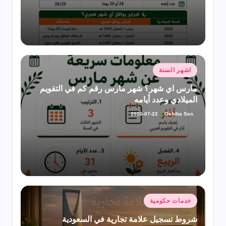
نُشر
اشهر السنة
في
مارس اي شهر؟ شهر مارس رقم كم في التقويم
الميلادي وعدد أيامه
Oshiba Seo
2026-07-22
تمّ
النشر
بواسطة
نُشر
خدمات حكومية
في
شروط تسجيل علامة تجارية في السعودية