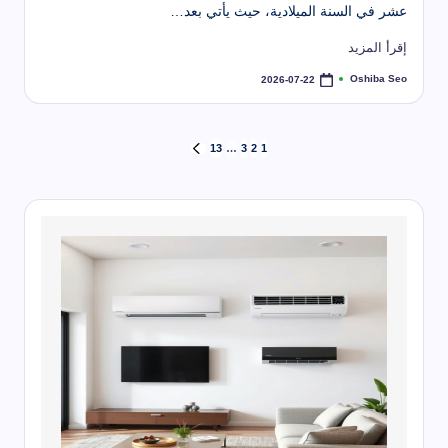
عشر في السنة الميلادية، حيث يأتي بعد…
إقرأ المزيد
Oshiba Seo
2026-07-22
تمّ
النشر
بواسطة
تعدد
13
…
3
2
1
الصفحة
التالية
صفحات
المقالات