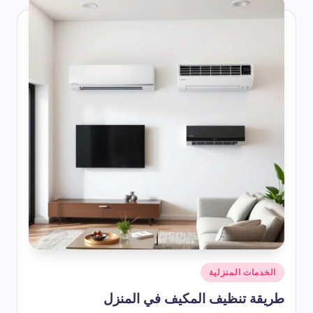
أرخص رسيفر HD – دليل شامل للأسعار 2026
2026-07-22
ناير أي شهر؟ ترتيب شهر يناير بالأرقام وعدد أيامه وأبرز المعلومات عنه
2026-07-22
أفضل دعاء يوم الجمعة التي تُرفع وتستجاب
2026-07-22
شرح رموز المكيف المركزي
2026-07-22
ما هو برج الشهر 1
2026-07-22
اذكار المساء مكتوبة من القرآن والسنة
2026-07-22
 ترتيب شهر سبتمبر بالأرقام وعدد أيامه في التقويم الميلادي والهجري
2026-07-22
شهر مايو اي شهر؟ مايو بالارقام وبالعربي وهل يوافق شهر هجري؟
2026-07-22
أنواع الخنافس المنزلية
2026-07-22
كيفية دعاء الاستخارة والصلاة والدعاء الوارد فيها
2026-07-22
شهر أبريل اي شهر؟ ترتيب شهر أبريل وعدد أيامه
2026-07-22
كم باقي على شهر رمضان 2027 | موعد رمضان 1448 هـ
2026-07-22
الاشهر الهجرية بترتيب باختصار
2026-07-22
حكم واقوال عن السعادة
نُشر
الخدمات المنزلية
2026-07-22
في
أقوال وحكم عن الحياة والناس قصيرة ومؤثرة
طريقة تنظيف المكيف في المنزل
2026-07-22
وم قصيرة | أجمل الحكم اليومية التي تلامس القلب وتغير نظرتك للحياة