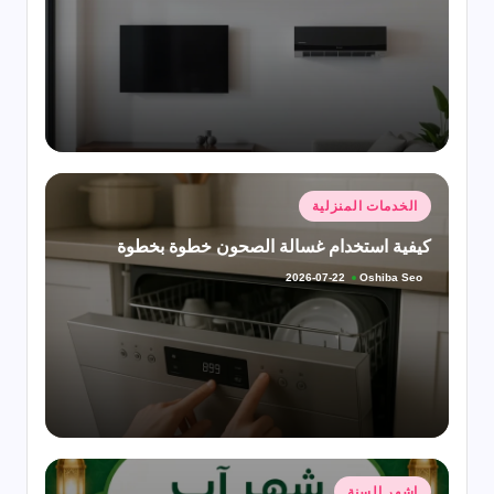
النشر
بواسطة
نُشر
الخدمات المنزلية
في
كيفية استخدام غسالة الصحون خطوة بخطوة
Oshiba Seo
2026-07-22
تمّ
النشر
بواسطة
نُشر
اشهر السنة