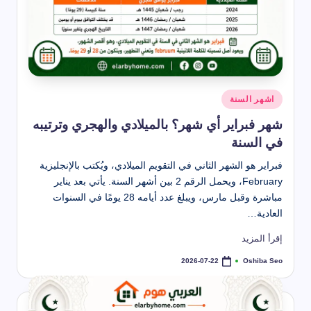
نُشر
اشهر السنة
في
شهر فبراير أي شهر؟ بالميلادي والهجري وترتيبه
في السنة
فبراير هو الشهر الثاني في التقويم الميلادي، ويُكتب بالإنجليزية
February، ويحمل الرقم 2 بين أشهر السنة. يأتي بعد يناير
مباشرة وقبل مارس، ويبلغ عدد أيامه 28 يومًا في السنوات
العادية…
إقرأ المزيد
Oshiba Seo
2026-07-22
تمّ
النشر
بواسطة