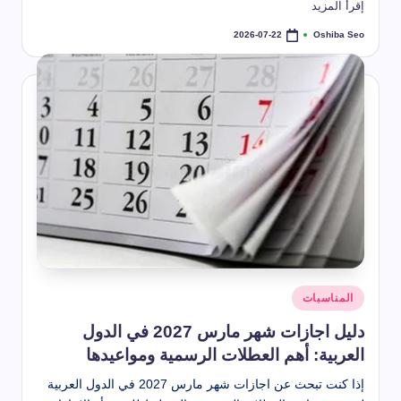
طريقة استخدام بخاخ تنظيف المكيف
إقرأ المزيد
2026-07-22
أنواع العناكب تعرف عليها
Oshiba Seo
2026-07-22
2026-07-22
تمّ
النشر
طرق تنظيف الكنب المخمل بسهولة
بواسطة
2026-07-22
حل مشكلة رائحة المجاري في الحمام
2026-07-22
 تنظيف خشب المطبخ من الدهون الصعبة (أفضل طرق + تلميع الخشب)
2026-07-22
كم عمر الذبابة – دورة حياة الذبابة المنزلية
2026-07-22
طريقة تنظيف الكنب
2026-07-22
أفضل بخاخ لتنظيف الكنب
2026-07-22
الشهور العربية بالترتيب كاملة وأسماؤها ومعانيها بالتفصيل
2026-07-22
شهر تموز أي شهر؟ ترتيبه في السنة وأصل التسمية وعدد أيامه
2026-07-21
شهر ديسمبر اي شهر؟
2026-05-22
موعد إجازة عيد الأضحى 2026 للقطاع الحكومي والخاص والبنوك
نُشر
2026-04-20
المناسبات
في
دليل اجازات شهر مارس 2027 في الدول
العربية: أهم العطلات الرسمية ومواعيدها
إذا كنت تبحث عن اجازات شهر مارس 2027 في الدول العربية