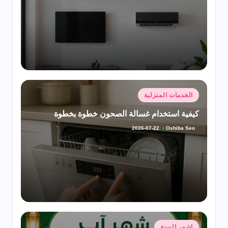
النشر
بواسطة
نُشر
الخدمات المنزلية
في
كيفية استخدام غسالة الصحون خطوة بخطوة
Oshiba Seo
2026-07-22
تمّ
النشر
بواسطة
نُشر
اشهر السنة