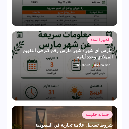
نُشر
اشهر السنة
في
مارس اي شهر؟ شهر مارس رقم كم في التقويم
الميلادي وعدد أيامه
Oshiba Seo
2026-07-22
تمّ
النشر
بواسطة
نُشر
خدمات حكومية
في
شروط تسجيل علامة تجارية في السعودية