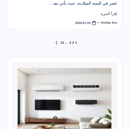
عشر في السنة الميلادية، حيث يأتي بعد…
إقرأ المزيد
Oshiba Seo
2026-07-22
تمّ
النشر
بواسطة
تعدد
13
…
3
2
1
الصفحة
التالية
صفحات
المقالات