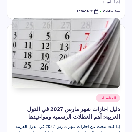
طريقة استخدام بخاخ تنظيف المكيف
إقرأ المزيد
2026-07-22
أنواع العناكب تعرف عليها
Oshiba Seo
2026-07-22
2026-07-22
تمّ
النشر
طرق تنظيف الكنب المخمل بسهولة
بواسطة
2026-07-22
حل مشكلة رائحة المجاري في الحمام
2026-07-22
 تنظيف خشب المطبخ من الدهون الصعبة (أفضل طرق + تلميع الخشب)
2026-07-22
كم عمر الذبابة – دورة حياة الذبابة المنزلية
2026-07-22
طريقة تنظيف الكنب
2026-07-22
أفضل بخاخ لتنظيف الكنب
2026-07-22
الشهور العربية بالترتيب كاملة وأسماؤها ومعانيها بالتفصيل
2026-07-22
شهر تموز أي شهر؟ ترتيبه في السنة وأصل التسمية وعدد أيامه
2026-07-21
شهر ديسمبر اي شهر؟
2026-05-22
موعد إجازة عيد الأضحى 2026 للقطاع الحكومي والخاص والبنوك
نُشر
2026-04-20
المناسبات
في
دليل اجازات شهر مارس 2027 في الدول
العربية: أهم العطلات الرسمية ومواعيدها
إذا كنت تبحث عن اجازات شهر مارس 2027 في الدول العربية