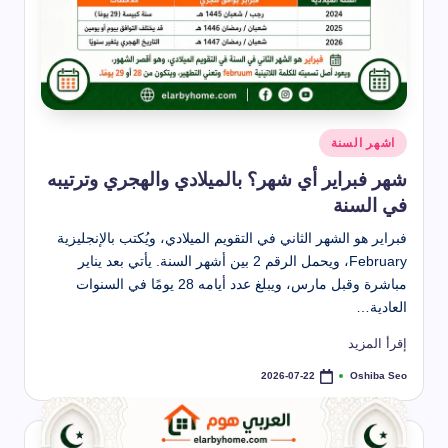
نُشر
اشهر السنة
في
شهر فبراير أي شهر؟ بالميلادي والهجري وترتيبه
في السنة
فبراير هو الشهر الثاني في التقويم الميلادي، ويُكتب بالإنجليزية
February، ويحمل الرقم 2 بين أشهر السنة. يأتي بعد يناير
مباشرة وقبل مارس، ويبلغ عدد أيامه 28 يومًا في السنوات
العادية…
إقرأ المزيد
Oshiba Seo
2026-07-22
تمّ
النشر
بواسطة