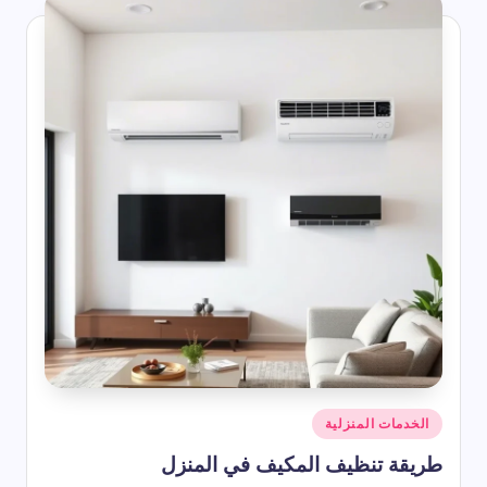
أرخص رسيفر HD – دليل شامل للأسعار 2026
2026-07-22
ناير أي شهر؟ ترتيب شهر يناير بالأرقام وعدد أيامه وأبرز المعلومات عنه
2026-07-22
أفضل دعاء يوم الجمعة التي تُرفع وتستجاب
2026-07-22
شرح رموز المكيف المركزي
2026-07-22
ما هو برج الشهر 1
2026-07-22
اذكار المساء مكتوبة من القرآن والسنة
2026-07-22
 ترتيب شهر سبتمبر بالأرقام وعدد أيامه في التقويم الميلادي والهجري
2026-07-22
شهر مايو اي شهر؟ مايو بالارقام وبالعربي وهل يوافق شهر هجري؟
2026-07-22
أنواع الخنافس المنزلية
2026-07-22
كيفية دعاء الاستخارة والصلاة والدعاء الوارد فيها
2026-07-22
شهر أبريل اي شهر؟ ترتيب شهر أبريل وعدد أيامه
2026-07-22
كم باقي على شهر رمضان 2027 | موعد رمضان 1448 هـ
2026-07-22
الاشهر الهجرية بترتيب باختصار
2026-07-22
حكم واقوال عن السعادة
نُشر
الخدمات المنزلية
2026-07-22
في
أقوال وحكم عن الحياة والناس قصيرة ومؤثرة
طريقة تنظيف المكيف في المنزل
2026-07-22
وم قصيرة | أجمل الحكم اليومية التي تلامس القلب وتغير نظرتك للحياة