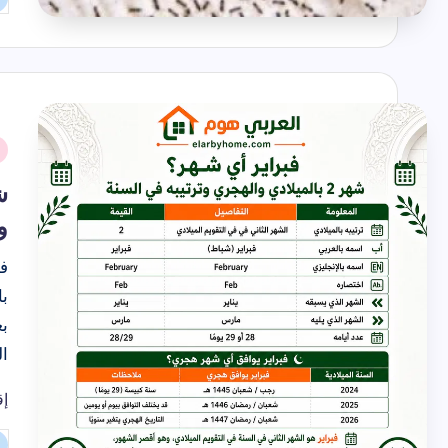
تم
ال
بو
نُ
ف
ش
و
فب
ا
إق