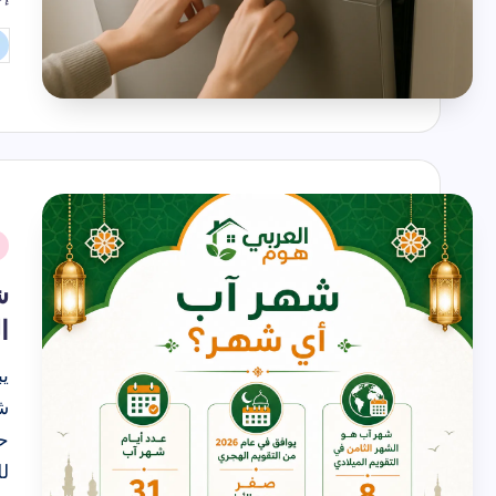
شهر تموز
تم
ال
بو
نُ
ف
ش
ا
ي
ش
ح
ل