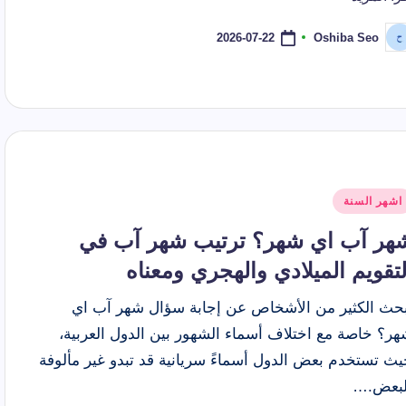
 أي شهر؟ ترتيبه في السنة وأصل التسمية وعدد أيامه
الشهور ا
2026-07-21
2026-07-22
Oshiba Seo
ّ
موعد إجازة عيد الأضحى 2026 للقطاع الحكومي والخاص والبنوك
نشر
اسطة
شر
اشهر السنة
ي
هر آب اي شهر؟ ترتيب شهر آب في
لتقويم الميلادي والهجري ومعناه
بحث الكثير من الأشخاص عن إجابة سؤال شهر آب اي
هر؟ خاصة مع اختلاف أسماء الشهور بين الدول العربية،
يث تستخدم بعض الدول أسماءً سريانية قد تبدو غير مألوفة
لبعض.…