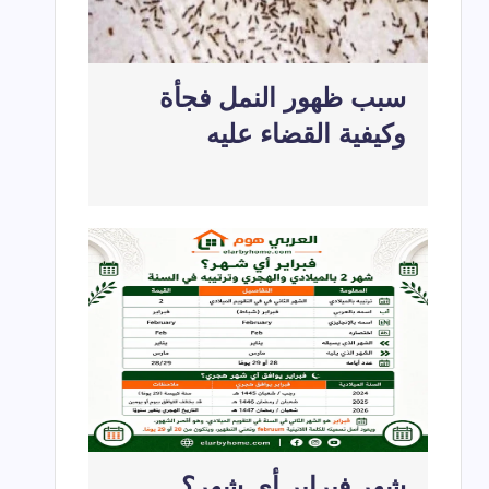
سبب ظهور النمل فجأة
وكيفية القضاء عليه
شهر فبراير أي شهر؟