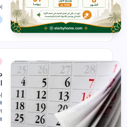
إق
تم
ال
بو
نُ
ف
ا
ال
ال
ا