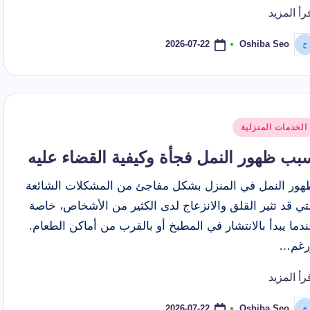
رأ المزيد
2026-07-22
Oshiba Seo
ّ
نشر
اسطة
شر
الخدمات المنزلية
ي
بب ظهور النمل فجأة وكيفية القضاء عليه
هور النمل في المنزل بشكل مفاجئ من المشكلات الشائعة
تي قد تثير القلق والانزعاج لدى الكثير من الأشخاص، خاصة
دما يبدأ بالانتشار في المطبخ أو بالقرب من أماكن الطعام.
رغم…
رأ المزيد
2026-07-22
Oshiba Seo