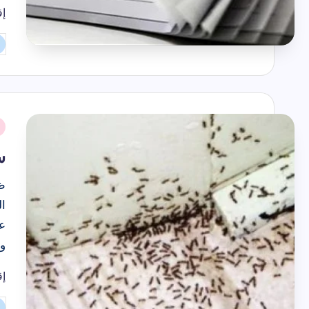
إق
تم
ال
بو
نُ
ف
س
ظ
ال
عن
و
إق