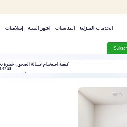
الخدمات المنزلية
المناسبات
اشهر السنة
إسلاميات
خ
كيفية استخدام غسالة الصحون خطوة ب
6-07-22
شهر آب اي شهر؟ ترت
مل فجأة وكيفية القضاء عليه
دليل اجازات شهر مارس 2027 في الدول العربية: أهم العطلات الرسمية ومواعيدها
2026-07-22
 شهر مارس رقم كم في التقويم الميلادي وعدد أيامه
شهر فبر
2026-07-22
رتيب شهر نوفمبر في التقويم الميلادي
شهر اكتوبر اي شهر؟
2026-07-22
2026-07-22
2026 وأحدثها
اغسطس اي شهر؟ بالميلادي والهجري 
2026-07-22
لنبوية | أفضل 10 أدعية
أسباب ضعف تبريد المكيف وكيف 