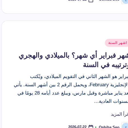
ّ
نشر
اسطة
شر
اشهر السنة
ي
هر فبراير أي شهر؟ بالميلادي والهجري
ترتيبه في السنة
راير هو الشهر الثاني في التقويم الميلادي، ويُكتب
بالإنجليزية February، ويحمل الرقم 2 بين أشهر السنة. يأتي
بعد يناير مباشرة وقبل مارس، ويبلغ عدد أيامه 28 يومًا في
لسنوات العادية…
رأ المزيد
2026-07-22
Oshiba Seo