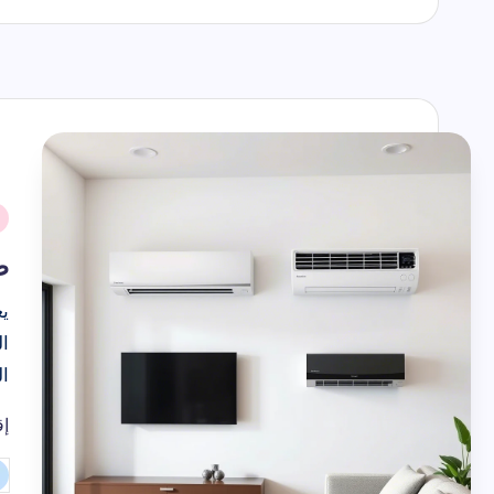
حك
حكمة اليوم ق
اسماء الاشهر 
الأشهر الهجرية بالترتيب والارقام
2026-07-22
ك
نُ
ف
ط
يع
ا
ال
إق
حل مشكلة ت
تم