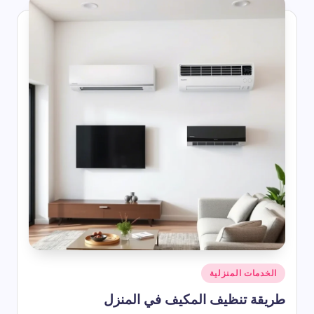
أرخص رسيفر HD – دليل شامل للأسعار 2026
2026-07-22
ناير أي شهر؟ ترتيب شهر يناير بالأرقام وعدد أيامه وأبرز المعلومات عنه
2026-07-22
أفضل دعاء يوم الجمعة التي تُرفع وتستجاب
2026-07-22
شرح رموز المكيف المركزي
2026-07-22
ما هو برج الشهر 1
2026-07-22
اذكار المساء مكتوبة من القرآن والسنة
2026-07-22
 ترتيب شهر سبتمبر بالأرقام وعدد أيامه في التقويم الميلادي والهجري
2026-07-22
شهر مايو اي شهر؟ مايو بالارقام وبالعربي وهل يوافق شهر هجري؟
2026-07-22
أنواع الخنافس المنزلية
2026-07-22
كيفية دعاء الاستخارة والصلاة والدعاء الوارد فيها
2026-07-22
شهر أبريل اي شهر؟ ترتيب شهر أبريل وعدد أيامه
2026-07-22
كم باقي على شهر رمضان 2027 | موعد رمضان 1448 هـ
2026-07-22
الاشهر الهجرية بترتيب باختصار
2026-07-22
حكم واقوال عن السعادة
نُشر
الخدمات المنزلية
2026-07-22
في
أقوال وحكم عن الحياة والناس قصيرة ومؤثرة
طريقة تنظيف المكيف في المنزل
2026-07-22
وم قصيرة | أجمل الحكم اليومية التي تلامس القلب وتغير نظرتك للحياة