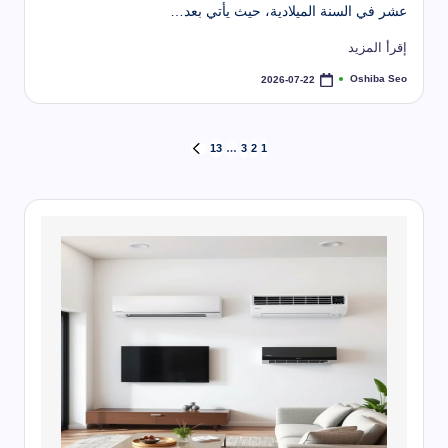
عشر في السنة الميلادية، حيث يأتي بعد…
إقرأ المزيد
Oshiba Seo
2026-07-22
تمّ
النشر
بواسطة
تعدد
13
…
3
2
1
الصفحة
التالية
صفحات
المقالات