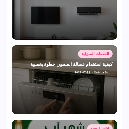
النشر
بواسطة
نُشر
الخدمات المنزلية
في
كيفية استخدام غسالة الصحون خطوة بخطوة
Oshiba Seo
2026-07-22
تمّ
النشر
بواسطة
نُشر
اشهر السنة