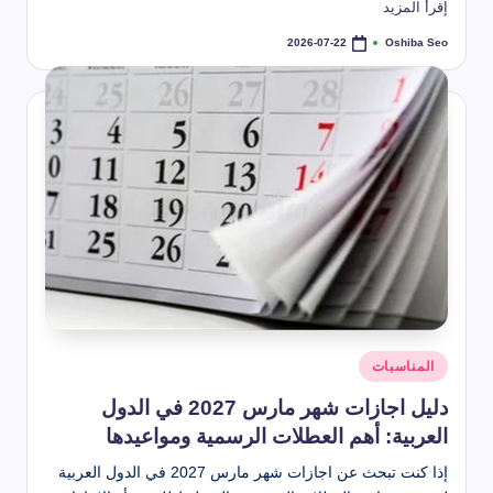
طريقة استخدام بخاخ تنظيف المكيف
إقرأ المزيد
2026-07-22
أنواع العناكب تعرف عليها
Oshiba Seo
2026-07-22
2026-07-22
تمّ
النشر
طرق تنظيف الكنب المخمل بسهولة
بواسطة
2026-07-22
حل مشكلة رائحة المجاري في الحمام
2026-07-22
 تنظيف خشب المطبخ من الدهون الصعبة (أفضل طرق + تلميع الخشب)
2026-07-22
كم عمر الذبابة – دورة حياة الذبابة المنزلية
2026-07-22
طريقة تنظيف الكنب
2026-07-22
أفضل بخاخ لتنظيف الكنب
2026-07-22
الشهور العربية بالترتيب كاملة وأسماؤها ومعانيها بالتفصيل
2026-07-22
شهر تموز أي شهر؟ ترتيبه في السنة وأصل التسمية وعدد أيامه
2026-07-21
شهر ديسمبر اي شهر؟
2026-05-22
موعد إجازة عيد الأضحى 2026 للقطاع الحكومي والخاص والبنوك
نُشر
2026-04-20
المناسبات
في
دليل اجازات شهر مارس 2027 في الدول
العربية: أهم العطلات الرسمية ومواعيدها
إذا كنت تبحث عن اجازات شهر مارس 2027 في الدول العربية