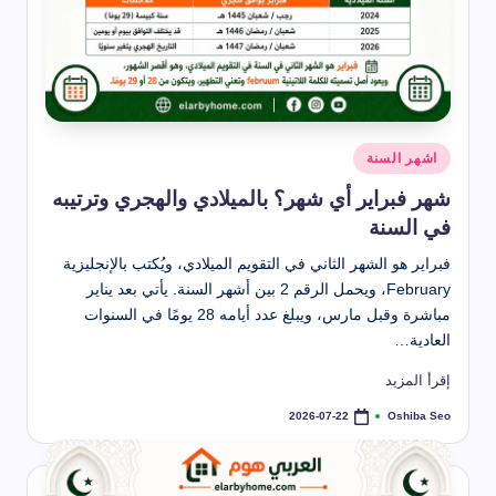
نُشر
اشهر السنة
في
شهر فبراير أي شهر؟ بالميلادي والهجري وترتيبه
في السنة
فبراير هو الشهر الثاني في التقويم الميلادي، ويُكتب بالإنجليزية
February، ويحمل الرقم 2 بين أشهر السنة. يأتي بعد يناير
مباشرة وقبل مارس، ويبلغ عدد أيامه 28 يومًا في السنوات
العادية…
إقرأ المزيد
Oshiba Seo
2026-07-22
تمّ
النشر
بواسطة