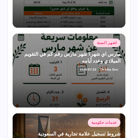
نُشر
اشهر السنة
في
مارس اي شهر؟ شهر مارس رقم كم في التقويم
الميلادي وعدد أيامه
Oshiba Seo
2026-07-22
تمّ
النشر
بواسطة
نُشر
خدمات حكومية
في
شروط تسجيل علامة تجارية في السعودية