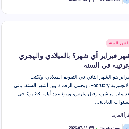
ّ
نشر
اسطة
شر
اشهر السنة
ي
هر فبراير أي شهر؟ بالميلادي والهجري
ترتيبه في السنة
راير هو الشهر الثاني في التقويم الميلادي، ويُكتب
بالإنجليزية February، ويحمل الرقم 2 بين أشهر السنة. يأتي
بعد يناير مباشرة وقبل مارس، ويبلغ عدد أيامه 28 يومًا في
لسنوات العادية…
رأ المزيد
2026-07-22
Oshiba Seo