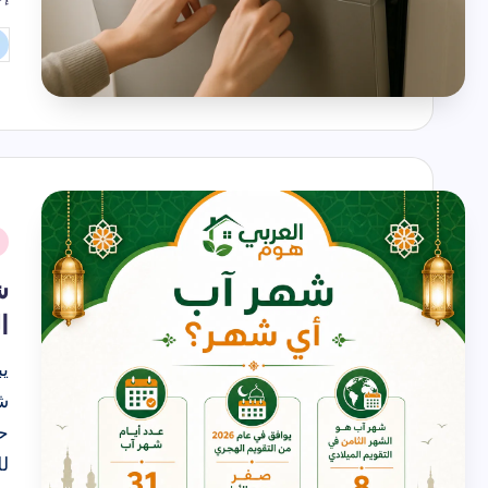
شهر تموز
تم
ال
بو
نُ
ف
ش
ا
ي
ش
ح
ل