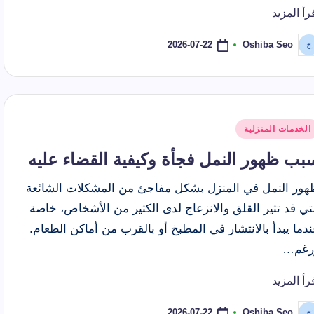
رأ المزيد
2026-07-22
Oshiba Seo
ّ
نشر
اسطة
شر
الخدمات المنزلية
ي
بب ظهور النمل فجأة وكيفية القضاء عليه
هور النمل في المنزل بشكل مفاجئ من المشكلات الشائعة
تي قد تثير القلق والانزعاج لدى الكثير من الأشخاص، خاصة
دما يبدأ بالانتشار في المطبخ أو بالقرب من أماكن الطعام.
رغم…
رأ المزيد
2026-07-22
Oshiba Seo