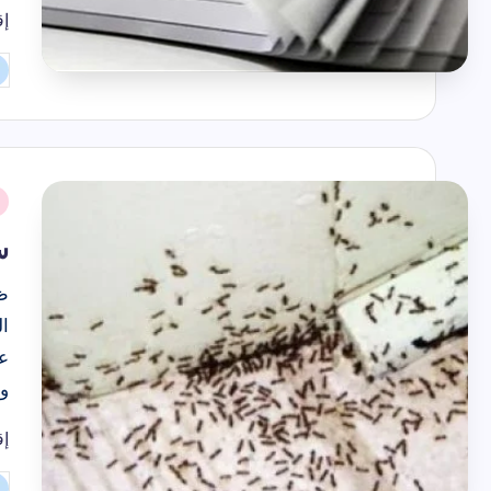
إق
تم
ال
بو
نُ
ف
س
ظ
ال
عن
و
إق