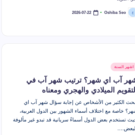
 أي شهر؟ ترتيبه في السنة وأصل التسمية وعدد أيامه
الشهور ا
2026-07-21
2026-07-22
Oshiba Seo
ّ
موعد إجازة عيد الأضحى 2026 للقطاع الحكومي والخاص والبنوك
نشر
اسطة
شر
اشهر السنة
ي
هر آب اي شهر؟ ترتيب شهر آب في
لتقويم الميلادي والهجري ومعناه
بحث الكثير من الأشخاص عن إجابة سؤال شهر آب اي
هر؟ خاصة مع اختلاف أسماء الشهور بين الدول العربية،
يث تستخدم بعض الدول أسماءً سريانية قد تبدو غير مألوفة
لبعض.…