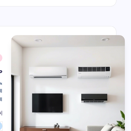
حك
حكمة اليوم ق
اسماء الاشهر 
الأشهر الهجرية بالترتيب والارقام
2026-07-22
ك
نُ
ف
ط
يع
ا
ال
إق
حل مشكلة ت
تم