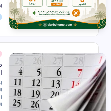
إق
تم
ال
بو
نُ
ف
ا
ال
ال
ا