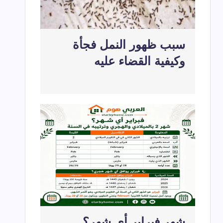
سبب ظهور النمل فجأة
وكيفية القضاء عليه
شهر فبراير أي شهر؟