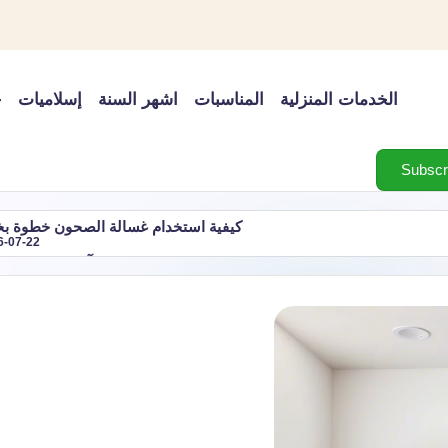
الخدمات المنزلية
المناسبات
اشهر السنة
إسلاميات
خ
كيفية استخدام غسالة الصحون خطوة ب
6-07-22
شهر آب اي شهر؟ ترت
مل فجأة وكيفية القضاء عليه
دليل اجازات شهر مارس 2027 في الدول العربية: أهم العطلات الرسمية ومواعيدها
2026-07-22
 شهر مارس رقم كم في التقويم الميلادي وعدد أيامه
شهر فبر
2026-07-22
رتيب شهر نوفمبر في التقويم الميلادي
شهر اكتوبر اي شهر؟
2026-07-22
2026-07-22
2026 وأحدثها
اغسطس اي شهر؟ بالميلادي والهجري 
2026-07-22
لنبوية | أفضل 10 أدعية
أسباب ضعف تبريد المكيف وكيف 