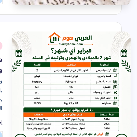
تم
ال
بو
نُ
ف
ش
و
فب
ا
إق