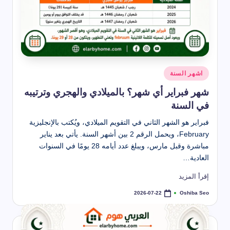
نُشر
اشهر السنة
في
شهر فبراير أي شهر؟ بالميلادي والهجري وترتيبه
في السنة
فبراير هو الشهر الثاني في التقويم الميلادي، ويُكتب بالإنجليزية
February، ويحمل الرقم 2 بين أشهر السنة. يأتي بعد يناير
مباشرة وقبل مارس، ويبلغ عدد أيامه 28 يومًا في السنوات
العادية…
إقرأ المزيد
Oshiba Seo
2026-07-22
تمّ
النشر
بواسطة