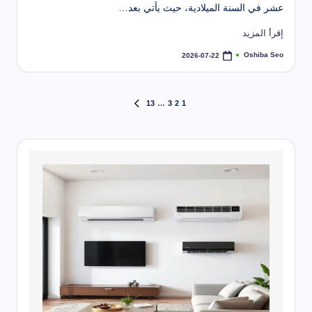
عشر في السنة الميلادية، حيث يأتي بعد…
إقرأ المزيد
Oshiba Seo
2026-07-22
تمّ
النشر
بواسطة
تعدد
13
…
3
2
1
الصفحة
التالية
صفحات
المقالات