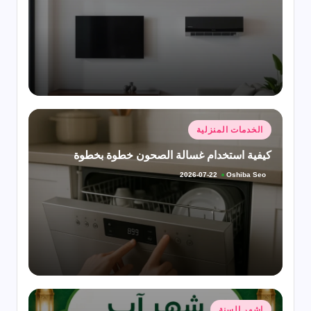
النشر
بواسطة
نُشر
الخدمات المنزلية
في
كيفية استخدام غسالة الصحون خطوة بخطوة
Oshiba Seo
2026-07-22
تمّ
النشر
بواسطة
نُشر
اشهر السنة