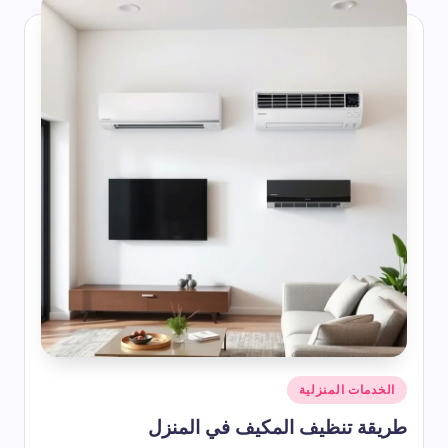
أرخص رسيفر HD – دليل شامل للأسعار 2026
2026-07-22
ناير أي شهر؟ ترتيب شهر يناير بالأرقام وعدد أيامه وأبرز المعلومات عنه
2026-07-22
أفضل دعاء يوم الجمعة التي تُرفع وتستجاب
2026-07-22
شرح رموز المكيف المركزي
2026-07-22
ما هو برج الشهر 1
2026-07-22
اذكار المساء مكتوبة من القرآن والسنة
2026-07-22
 ترتيب شهر سبتمبر بالأرقام وعدد أيامه في التقويم الميلادي والهجري
2026-07-22
شهر مايو اي شهر؟ مايو بالارقام وبالعربي وهل يوافق شهر هجري؟
2026-07-22
أنواع الخنافس المنزلية
2026-07-22
كيفية دعاء الاستخارة والصلاة والدعاء الوارد فيها
2026-07-22
شهر أبريل اي شهر؟ ترتيب شهر أبريل وعدد أيامه
2026-07-22
كم باقي على شهر رمضان 2027 | موعد رمضان 1448 هـ
2026-07-22
الاشهر الهجرية بترتيب باختصار
2026-07-22
حكم واقوال عن السعادة
نُشر
الخدمات المنزلية
2026-07-22
في
أقوال وحكم عن الحياة والناس قصيرة ومؤثرة
طريقة تنظيف المكيف في المنزل
2026-07-22
وم قصيرة | أجمل الحكم اليومية التي تلامس القلب وتغير نظرتك للحياة