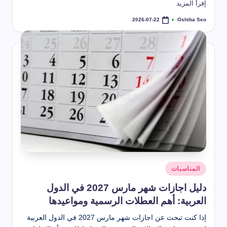
طريقة استخدام بخاخ تنظيف المكيف
إقرأ المزيد
2026-07-22
أنواع العناكب تعرف عليها
Oshiba Seo
2026-07-22
2026-07-22
تمّ
النشر
طرق تنظيف الكنب المخمل بسهولة
بواسطة
2026-07-22
حل مشكلة رائحة المجاري في الحمام
2026-07-22
 تنظيف خشب المطبخ من الدهون الصعبة (أفضل طرق + تلميع الخشب)
2026-07-22
كم عمر الذبابة – دورة حياة الذبابة المنزلية
2026-07-22
طريقة تنظيف الكنب
2026-07-22
أفضل بخاخ لتنظيف الكنب
2026-07-22
الشهور العربية بالترتيب كاملة وأسماؤها ومعانيها بالتفصيل
2026-07-22
شهر تموز أي شهر؟ ترتيبه في السنة وأصل التسمية وعدد أيامه
2026-07-21
شهر ديسمبر اي شهر؟
2026-05-22
موعد إجازة عيد الأضحى 2026 للقطاع الحكومي والخاص والبنوك
نُشر
2026-04-20
المناسبات
في
دليل اجازات شهر مارس 2027 في الدول
العربية: أهم العطلات الرسمية ومواعيدها
إذا كنت تبحث عن اجازات شهر مارس 2027 في الدول العربية