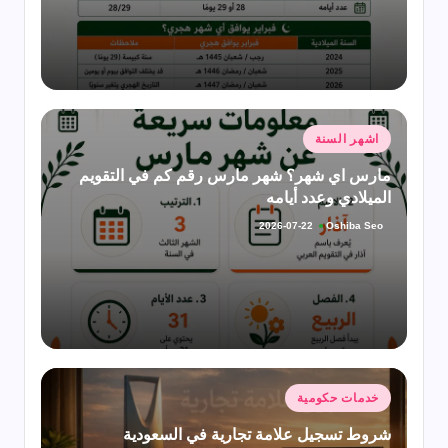
نُشر
اشهر السنة
في
مارس اي شهر؟ شهر مارس رقم كم في التقويم
الميلادي وعدد أيامه
Oshiba Seo
2026-07-22
تمّ
النشر
بواسطة
نُشر
خدمات حكومية
في
شروط تسجيل علامة تجارية في السعودية