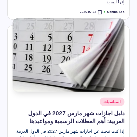
طريقة استخدام بخاخ تنظيف المكيف
إقرأ المزيد
2026-07-22
أنواع العناكب تعرف عليها
Oshiba Seo
2026-07-22
2026-07-22
تمّ
النشر
طرق تنظيف الكنب المخمل بسهولة
بواسطة
2026-07-22
حل مشكلة رائحة المجاري في الحمام
2026-07-22
 تنظيف خشب المطبخ من الدهون الصعبة (أفضل طرق + تلميع الخشب)
2026-07-22
كم عمر الذبابة – دورة حياة الذبابة المنزلية
2026-07-22
طريقة تنظيف الكنب
2026-07-22
أفضل بخاخ لتنظيف الكنب
2026-07-22
الشهور العربية بالترتيب كاملة وأسماؤها ومعانيها بالتفصيل
2026-07-22
شهر تموز أي شهر؟ ترتيبه في السنة وأصل التسمية وعدد أيامه
2026-07-21
شهر ديسمبر اي شهر؟
2026-05-22
موعد إجازة عيد الأضحى 2026 للقطاع الحكومي والخاص والبنوك
نُشر
2026-04-20
المناسبات
في
دليل اجازات شهر مارس 2027 في الدول
العربية: أهم العطلات الرسمية ومواعيدها
إذا كنت تبحث عن اجازات شهر مارس 2027 في الدول العربية