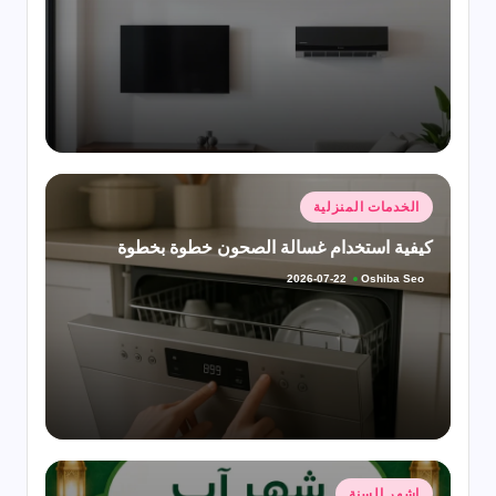
النشر
بواسطة
نُشر
الخدمات المنزلية
في
كيفية استخدام غسالة الصحون خطوة بخطوة
Oshiba Seo
2026-07-22
تمّ
النشر
بواسطة
نُشر
اشهر السنة