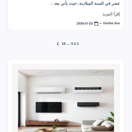
عشر في السنة الميلادية، حيث يأتي بعد…
إقرأ المزيد
Oshiba Seo
2026-07-22
تمّ
النشر
بواسطة
تعدد
13
…
3
2
1
الصفحة
التالية
صفحات
المقالات