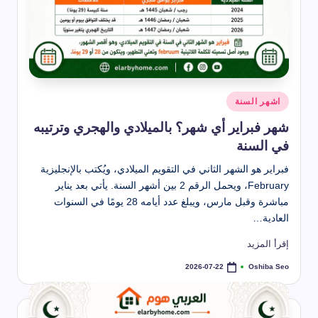
نُشر
اشهر السنة
في
شهر فبراير أي شهر؟ بالميلادي والهجري وترتيبه
في السنة
فبراير هو الشهر الثاني في التقويم الميلادي، ويُكتب بالإنجليزية
February، ويحمل الرقم 2 بين أشهر السنة. يأتي بعد يناير
مباشرة وقبل مارس، ويبلغ عدد أيامه 28 يومًا في السنوات
العادية…
إقرأ المزيد
Oshiba Seo
2026-07-22
تمّ
النشر
بواسطة