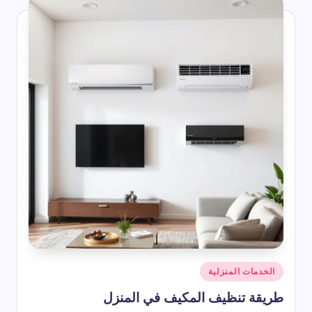
أرخص رسيفر HD – دليل شامل للأسعار 2026
2026-07-22
ناير أي شهر؟ ترتيب شهر يناير بالأرقام وعدد أيامه وأبرز المعلومات عنه
2026-07-22
أفضل دعاء يوم الجمعة التي تُرفع وتستجاب
2026-07-22
شرح رموز المكيف المركزي
2026-07-22
ما هو برج الشهر 1
2026-07-22
اذكار المساء مكتوبة من القرآن والسنة
2026-07-22
 ترتيب شهر سبتمبر بالأرقام وعدد أيامه في التقويم الميلادي والهجري
2026-07-22
شهر مايو اي شهر؟ مايو بالارقام وبالعربي وهل يوافق شهر هجري؟
2026-07-22
أنواع الخنافس المنزلية
2026-07-22
كيفية دعاء الاستخارة والصلاة والدعاء الوارد فيها
2026-07-22
شهر أبريل اي شهر؟ ترتيب شهر أبريل وعدد أيامه
2026-07-22
كم باقي على شهر رمضان 2027 | موعد رمضان 1448 هـ
2026-07-22
الاشهر الهجرية بترتيب باختصار
2026-07-22
حكم واقوال عن السعادة
نُشر
الخدمات المنزلية
2026-07-22
في
أقوال وحكم عن الحياة والناس قصيرة ومؤثرة
طريقة تنظيف المكيف في المنزل
2026-07-22
وم قصيرة | أجمل الحكم اليومية التي تلامس القلب وتغير نظرتك للحياة