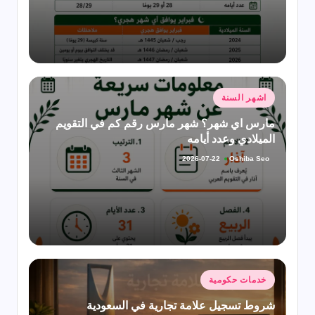
نُشر
اشهر السنة
في
مارس اي شهر؟ شهر مارس رقم كم في التقويم
الميلادي وعدد أيامه
Oshiba Seo
2026-07-22
تمّ
النشر
بواسطة
نُشر
خدمات حكومية
في
شروط تسجيل علامة تجارية في السعودية