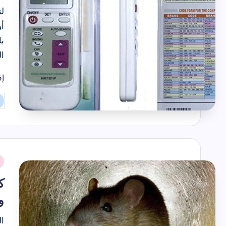
ل
أو
ب
ا
إق
تم
ال
بو
نُ
ف
ك
و
ال