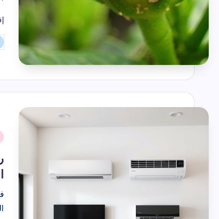
إق
تم
ال
بو
نُ
ف
ر
ا
في
ال