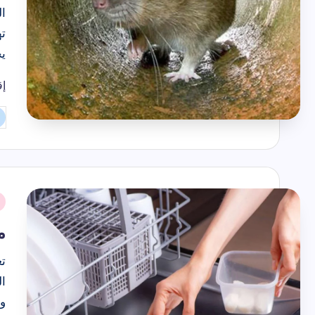
ال
ته
يح
إق
تم
ال
بو
نُ
ف
م
تع
ال
ول