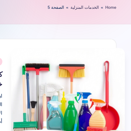
e
Home
»
الخدمات المنزلية
»
الصفحة 5
نُ
ف
ك
خ
ا
ا
ا
أ