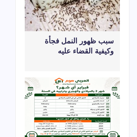
سبب ظهور النمل فجأة
وكيفية القضاء عليه