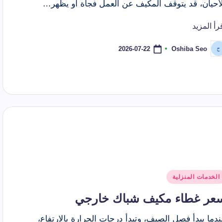
لأحيان، قد يتوقف المكيف عن العمل فجأة أو يظهر…
رأ المزيد
2026-07-22
Oshiba Seo
ّ
نشر
اسطة
شر
الخدمات المنزلية
ي
عر غطاء مكيف شباك خارجي
دما يبدأ فصل الصيف، وتبدأ درجات الحرارة بالارتفاع،