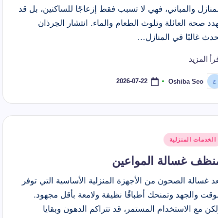
منازل والمباني، فهي لا تسبب فقط إزعاجًا للساكنين، بل قد
دد صحة العائلة وتلوث الطعام والماء. انتشار الجرذان
دث غالبًا في المنازل…
رأ المزيد
2026-07-22
Oshiba Seo
ّ
نشر
اسطة
شر
الخدمات المنزلية
ي
نظف غسالة المواعين
د غسالة الصحون من الأجهزة المنزلية الأساسية التي توفر
وقت والجهد وتمنحك أطباقًا نظيفة ولامعة بأقل مجهود.
كن مع الاستخدام المستمر، قد تتراكم الدهون وبقايا