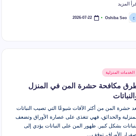
رأ المزيد
2026-07-22
Oshiba Seo
ّ
نشر
اسطة
شر
الخدمات المنزلية
ي
رق مكافحة حشرة المن في المنزل
النباتات
عد حشرة المن من أكثر الآفات شيوعًا التي تصيب النباتات
لمنزلية والحدائق، فهي تتغذى على عصارة الأوراق وتضعف
نباتات بشكل كبير. ظهور المن على النباتات يؤدي إلى
صفرار الأوراق، توقف…