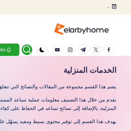
-
لتجاوز
لى
لمحتوى
E
العربي
youtube.com
instagram.com
twitter.com
t.me
facebook.com
هوم
Subscribe
la
مدونة
r
عامة
الخدمات المنزلية
b
يضم هذا القسم مجموعة من المقالات والنصائح التي تتعلق ب
y
نقدم من خلال هذا التصنيف معلومات عملية تساعد المستخ
H
المنزلية، بالإضافة إلى نصائح تساعد في الحفاظ على كفاءة
o
يهدف هذا القسم إلى توفير محتوى بسيط ومفيد يسهّل على 
m