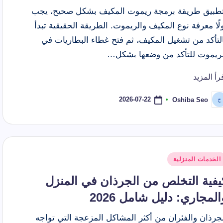
تطبيق طريقة برمجة ريموت المكيف بشكل صحيح، يجب
لًا معرفة نوع المكيف والريموت. الطريقة الحقيقية تبدأ
التأكد من تشغيل المكيف، ثم فتح غطاء البطاريات في
لريموت للتأكد من وضعها بشكل…
رأ المزيد
2026-07-22
Oshiba Seo
ّ
نشر
اسطة
شر
الخدمات المنزلية
ي
يفية التخلص من الجرذان في المنزل
المجاري: دليل شامل 2026
جرذان والفئران من أكثر المشاكل المزعجة التي تواجه