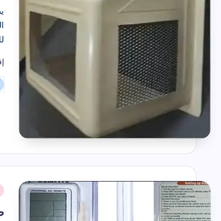
يص
ال
ل
إق
تم
ال
بو
نُ
ف
ط