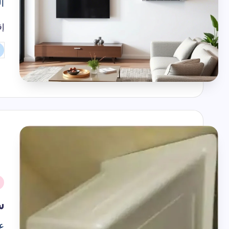
ا
إق
تم
ال
بو
نُ
ف
س
عن