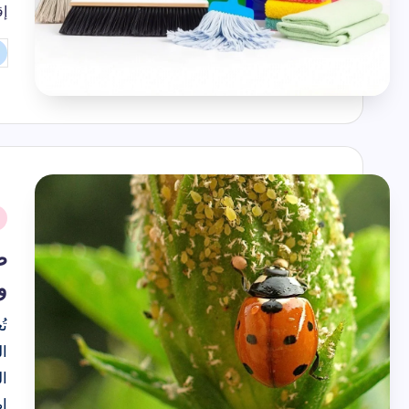
إق
تم
ال
بو
نُ
ف
ط
و
تُ
ا
ال
ا