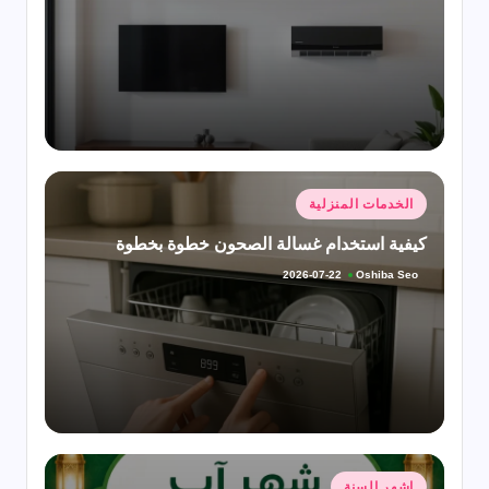
النشر
بواسطة
نُشر
الخدمات المنزلية
في
كيفية استخدام غسالة الصحون خطوة بخطوة
Oshiba Seo
2026-07-22
تمّ
النشر
بواسطة
نُشر
اشهر السنة