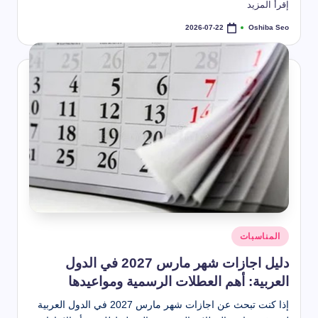
طريقة استخدام بخاخ تنظيف المكيف
إقرأ المزيد
2026-07-22
أنواع العناكب تعرف عليها
Oshiba Seo
2026-07-22
2026-07-22
تمّ
النشر
طرق تنظيف الكنب المخمل بسهولة
بواسطة
2026-07-22
حل مشكلة رائحة المجاري في الحمام
2026-07-22
 تنظيف خشب المطبخ من الدهون الصعبة (أفضل طرق + تلميع الخشب)
2026-07-22
كم عمر الذبابة – دورة حياة الذبابة المنزلية
2026-07-22
طريقة تنظيف الكنب
2026-07-22
أفضل بخاخ لتنظيف الكنب
2026-07-22
الشهور العربية بالترتيب كاملة وأسماؤها ومعانيها بالتفصيل
2026-07-22
شهر تموز أي شهر؟ ترتيبه في السنة وأصل التسمية وعدد أيامه
2026-07-21
شهر ديسمبر اي شهر؟
2026-05-22
موعد إجازة عيد الأضحى 2026 للقطاع الحكومي والخاص والبنوك
نُشر
2026-04-20
المناسبات
في
دليل اجازات شهر مارس 2027 في الدول
العربية: أهم العطلات الرسمية ومواعيدها
إذا كنت تبحث عن اجازات شهر مارس 2027 في الدول العربية