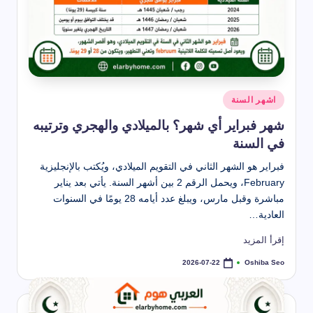
نُشر
اشهر السنة
في
شهر فبراير أي شهر؟ بالميلادي والهجري وترتيبه
في السنة
فبراير هو الشهر الثاني في التقويم الميلادي، ويُكتب بالإنجليزية
February، ويحمل الرقم 2 بين أشهر السنة. يأتي بعد يناير
مباشرة وقبل مارس، ويبلغ عدد أيامه 28 يومًا في السنوات
العادية…
إقرأ المزيد
Oshiba Seo
2026-07-22
تمّ
النشر
بواسطة