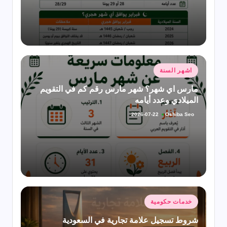
نُشر
اشهر السنة
في
مارس اي شهر؟ شهر مارس رقم كم في التقويم
الميلادي وعدد أيامه
Oshiba Seo
2026-07-22
تمّ
النشر
بواسطة
نُشر
خدمات حكومية
في
شروط تسجيل علامة تجارية في السعودية