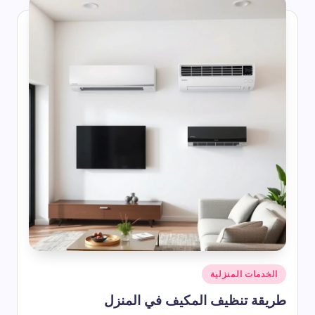
أرخص رسيفر HD – دليل شامل للأسعار 2026
2026-07-22
ناير أي شهر؟ ترتيب شهر يناير بالأرقام وعدد أيامه وأبرز المعلومات عنه
2026-07-22
أفضل دعاء يوم الجمعة التي تُرفع وتستجاب
2026-07-22
شرح رموز المكيف المركزي
2026-07-22
ما هو برج الشهر 1
2026-07-22
اذكار المساء مكتوبة من القرآن والسنة
2026-07-22
 ترتيب شهر سبتمبر بالأرقام وعدد أيامه في التقويم الميلادي والهجري
2026-07-22
شهر مايو اي شهر؟ مايو بالارقام وبالعربي وهل يوافق شهر هجري؟
2026-07-22
أنواع الخنافس المنزلية
2026-07-22
كيفية دعاء الاستخارة والصلاة والدعاء الوارد فيها
2026-07-22
شهر أبريل اي شهر؟ ترتيب شهر أبريل وعدد أيامه
2026-07-22
كم باقي على شهر رمضان 2027 | موعد رمضان 1448 هـ
2026-07-22
الاشهر الهجرية بترتيب باختصار
2026-07-22
حكم واقوال عن السعادة
نُشر
الخدمات المنزلية
2026-07-22
في
أقوال وحكم عن الحياة والناس قصيرة ومؤثرة
طريقة تنظيف المكيف في المنزل
2026-07-22
وم قصيرة | أجمل الحكم اليومية التي تلامس القلب وتغير نظرتك للحياة