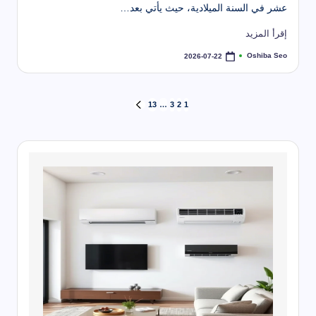
عشر في السنة الميلادية، حيث يأتي بعد…
إقرأ المزيد
Oshiba Seo
2026-07-22
تمّ
النشر
بواسطة
تعدد
13
…
3
2
1
الصفحة
التالية
صفحات
المقالات